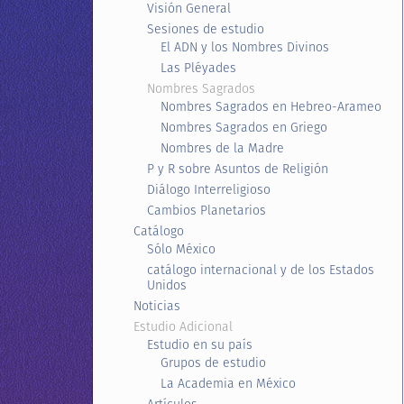
Visión General
Sesiones de estudio
El ADN y los Nombres Divinos
Las Pléyades
Nombres Sagrados
Nombres Sagrados en Hebreo-Arameo
Nombres Sagrados en Griego
Nombres de la Madre
P y R sobre Asuntos de Religión
Diálogo Interreligioso
Cambios Planetarios
Catálogo
Sólo México
catálogo internacional y de los Estados
Unidos
Noticias
Estudio Adicional
Estudio en su país
Grupos de estudio
La Academia en México