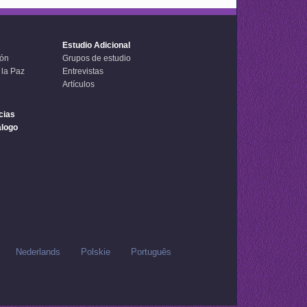
Estudio Adicional
ión
Grupos de estudio
 la Paz
Entrevistas
Artículos
cias
álogo
Nederlands
Polskie
Português