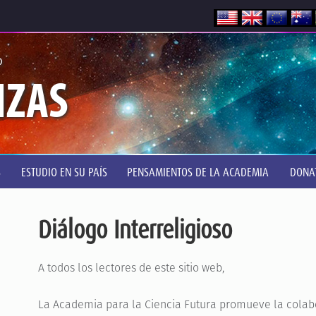
®
NZAS
S
ESTUDIO EN SU PAÍS
PENSAMIENTOS DE LA ACADEMIA
DONA
Diálogo Interreligioso
A todos los lectores de este sitio web,
La Academia para la Ciencia Futura promueve la colabor