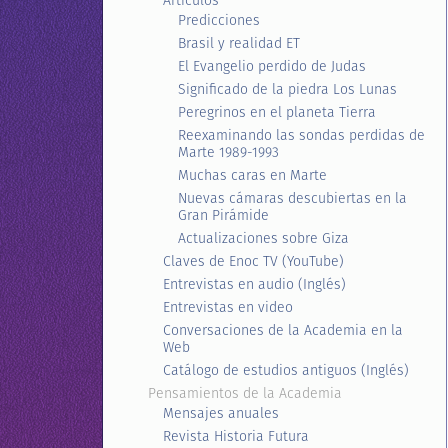
Artículos
Predicciones
Brasil y realidad ET
El Evangelio perdido de Judas
Significado de la piedra Los Lunas
Peregrinos en el planeta Tierra
Reexaminando las sondas perdidas de
Marte 1989-1993
Muchas caras en Marte
Nuevas cámaras descubiertas en la
Gran Pirámide
Actualizaciones sobre Giza
Claves de Enoc TV (YouTube)
Entrevistas en audio (Inglés)
Entrevistas en video
Conversaciones de la Academia en la
Web
Catálogo de estudios antiguos (Inglés)
Pensamientos de la Academia
Mensajes anuales
Revista Historia Futura