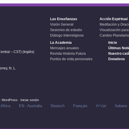
Las Enseñanzas
Acción Espiritual
Visión General
Meditación y Orac
Sesiones de estudio
Visualización para
Diálogo Interreligioso
Cambio Planetario
La Academia
Inicio
Mensajes anuales
Últimas Noti
entral – CST) (Inglés)
Revista Historia Futura
Nuestro cat
Puntos de vista personales
Donativos
rey, N. L.
·
WordPress
·
Iniciar sesión
 Africa
EN - Australia
Deutsch
Français
עברית
Italiano