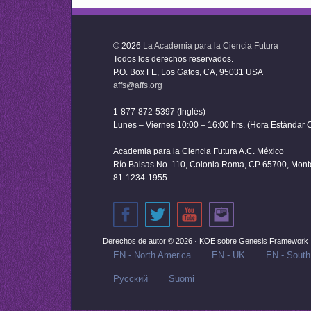
© 2026
La Academia para la Ciencia Futura
Todos los derechos reservados.
P.O. Box FE, Los Gatos, CA, 95031 USA
affs@affs.org
1-877-872-5397 (Inglés)
Lunes – Viernes 10:00 – 16:00 hrs. (Hora Estándar C
Academia para la Ciencia Futura A.C. México
Río Balsas No. 110, Colonia Roma, CP 65700, Monter
81-1234-1955
Derechos de autor © 2026 ·
KOE
sobre
Genesis Framework
EN - North America
EN - UK
EN - South
Русский‬
Suomi