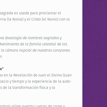
n sagrada es usada para proclamar el
ra (la Novia) y el Cristo (el Novio) con la
ueva doxología de nombres sagrados y
venimiento de la familia celestial de los
ra la cámara nupcial de nuestros corazones.
n.
ón”
s en la Revelación de Juan el Divino (Juan
acio y tiempo y la experiencia de la auto-
 de la transformación física y la
stasis alinie nuestro cuerpo de carne y