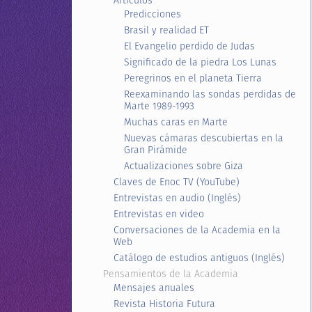
Artículos
Predicciones
Brasil y realidad ET
El Evangelio perdido de Judas
Significado de la piedra Los Lunas
Peregrinos en el planeta Tierra
Reexaminando las sondas perdidas de
Marte 1989-1993
Muchas caras en Marte
Nuevas cámaras descubiertas en la
Gran Pirámide
Actualizaciones sobre Giza
Claves de Enoc TV (YouTube)
Entrevistas en audio (Inglés)
Entrevistas en video
Conversaciones de la Academia en la
Web
Catálogo de estudios antiguos (Inglés)
Pensamientos de la Academia
Mensajes anuales
Revista Historia Futura