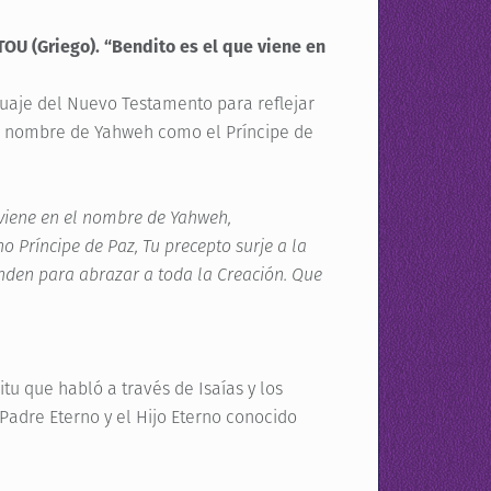
(Griego). “Bendito es el que viene en
guaje del Nuevo Testamento para reflejar
l nombre de Yahweh como el Príncipe de
iene en el nombre de Yahweh,
o Príncipe de Paz, Tu precepto surje a la
enden para abrazar a toda la Creación. Que
itu que habló a través de Isaías y los
 Padre Eterno y el Hijo Eterno conocido