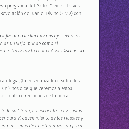
evo programa del Padre Divino a través
 Revelación de Juan el Divino (22:12) con
nferior no eviten que mis ojos vean los
ión de un viejo mundo como el
rra a través de la cual el Cristo Ascendido
catología, (la enseñanza final sobre los
0,31), nos dice que veremos a estos
s cuatro direcciones de la tierra.
 toda su Gloria, no encuentre a los justos
cer para el advenimiento de las Huestes y
como las señas de la externalización física