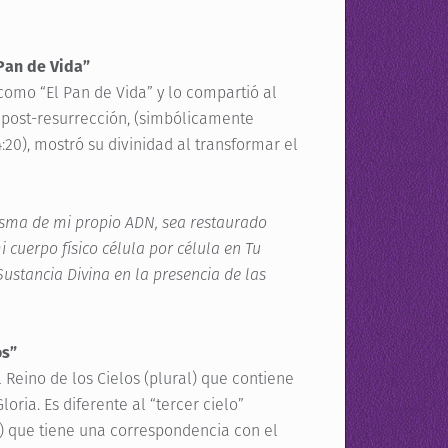
 Pan de Vida”
omo “El Pan de Vida” y lo compartió al
la post-resurrección, (simbólicamente
:20), mostró su divinidad al transformar el
misma de mi propio ADN, sea restaurado
 cuerpo físico célula por célula en Tu
ustancia Divina en la presencia de las
os”
eino de los Cielos (plural) que contiene
oria. Es diferente al “tercer cielo”
7) que tiene una correspondencia con el