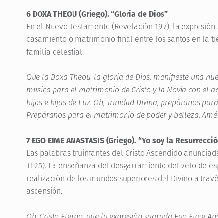
6 DOXA THEOU (Griego). “Gloria de Dios”
En el Nuevo Testamento (Revelación 19:7), la expresió
casamiento o matrimonio final entre los santos en la tier
familia celestial.
Que la Doxa Theou, la gloria de Dios, manifieste una n
música para el matrimonio de Cristo y la Novia con el ad
hijos e hijas de Luz. Oh, Trinidad Divina, prepáranos pa
Prepáranos para el matrimonio de poder y belleza. Amé
7 EGO EIME ANASTASIS (Griego). “Yo soy la Resurrecci
Las palabras truinfantes del Cristo Ascendido anunciada
11:25). La enseñanza del desgarramiento del velo de esp
realización de los mundos superiores del Divino a través
ascensión.
Oh, Cristo Eterno, que la expresión sagrada Ego Eime Ana