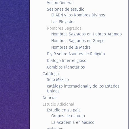
Visión General
Sesiones de estudio
El ADN y los Nombres Divinos
Las Pléyades
Nombres Sagrados
Nombres Sagrados en Hebreo-Arameo
Nombres Sagrados en Griego
Nombres de la Madre
P y R sobre Asuntos de Religión
Diálogo Interreligioso
Cambios Planetarios
Catálogo
Sólo México
catálogo internacional y de los Estados
Unidos
Noticias
Estudio Adicional
Estudio en su país
Grupos de estudio
La Academia en México