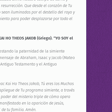
 resurrección. Que desde el corazón de Tu
o sean iluminadas por el destello del rayo y
iento para poder desplazarse por todo el
I HO THEOS JAKOB (Griego). “YO SOY el
festando la paternidad de la simiente
 mensaje de Abraham, Isaac y Jacob (Mateo
 Antiguo Testamento y el Antiguo
ac Kai Ho Theos Jakob, Tú eres los Muchos
espliegue de Tu programa simiente, a través
l poder del misterio triple de cómo opera
 manifestada en la aparición de Jesús,
 de tu familia. Amén.