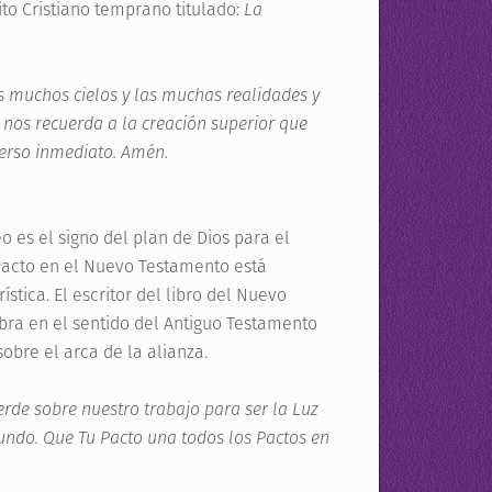
to Cristiano temprano titulado:
La
os muchos cielos y las muchas realidades y
 nos recuerda a la creación superior que
iverso inmediato. Amén.
o es el signo del plan de Dios para el
 Pacto en el Nuevo Testamento está
stica. El escritor del libro del Nuevo
labra en el sentido del Antiguo Testamento
sobre el arca de la alianza.
erde sobre nuestro trabajo para ser la Luz
mundo. Que Tu Pacto una todos los Pactos en