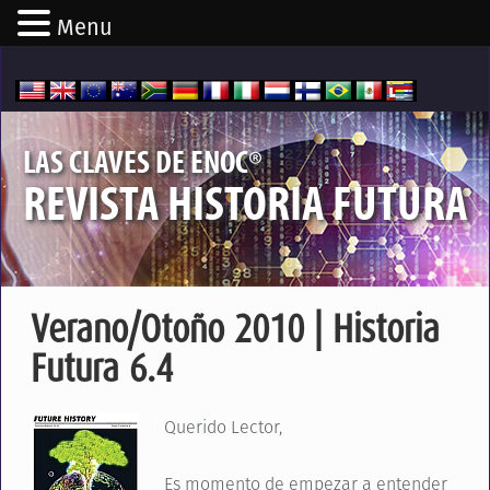
Menu
®
LAS CLAVES DE ENOC
REVISTA HISTORIA FUTURA
Verano/Otoño 2010 | Historia
Futura 6.4
Querido Lector,
Es momento de empezar a entender