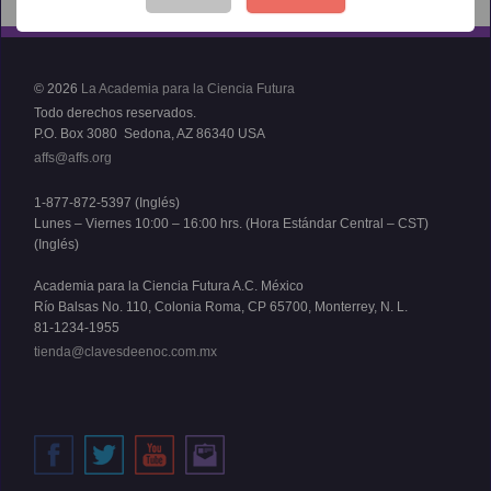
© 2026
La Academia para la Ciencia Futura
Todo derechos reservados.
P.O. Box 3080 Sedona, AZ 86340 USA
affs@affs.org
1-877-872-5397 (Inglés)
Lunes – Viernes 10:00 – 16:00 hrs. (Hora Estándar Central – CST)
(Inglés)
Academia para la Ciencia Futura A.C. México
Río Balsas No. 110, Colonia Roma, CP 65700, Monterrey, N. L.
81-1234-1955
tienda@clavesdeenoc.com.mx