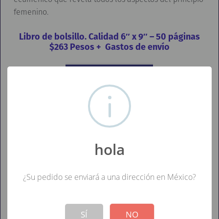
femenino.
Libro de bolsillo. Calidad 6″ x 9″ – 50 páginas
$263 Pesos + Gastos de envío
Los pedidos de este sitio se envían a México solo por
FedEx"
hola
Share:
¿Su pedido se enviará a una dirección en México?
!
Not valid!
SÍ
NO