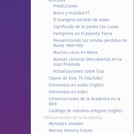
Artículos
Predicciones
Brasil y realidad ET
El Evangelio perdido de Judas
Significado de la piedra Los Lunas
Peregrinos en el planeta Tierra
Reexaminando las sondas perdidas de
Marte 1989-1993
Muchas caras en Marte
Nuevas cámaras descubiertas en la
Gran Pirámide
Actualizaciones sobre Giza
Claves de Enoc TV (YouTube)
Entrevistas en audio (Inglés)
Entrevistas en video
Conversaciones de la Academia en la
Web
Catálogo de estudios antiguos (Inglés)
Pensamientos de la Academia
Mensajes anuales
Revista Historia Futura