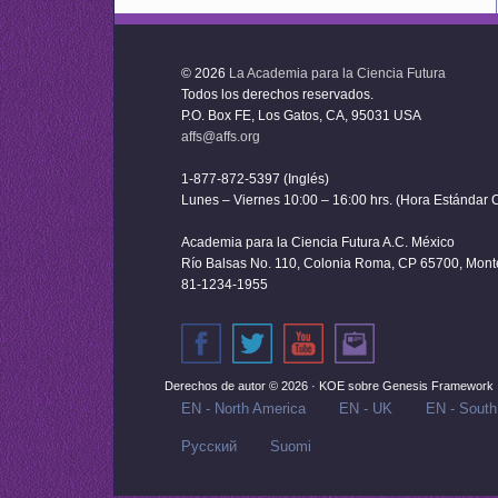
© 2026
La Academia para la Ciencia Futura
Todos los derechos reservados.
P.O. Box FE, Los Gatos, CA, 95031 USA
affs@affs.org
1-877-872-5397 (Inglés)
Lunes – Viernes 10:00 – 16:00 hrs. (Hora Estándar C
Academia para la Ciencia Futura A.C. México
Río Balsas No. 110, Colonia Roma, CP 65700, Monter
81-1234-1955
Derechos de autor © 2026 ·
KOE
sobre
Genesis Framework
EN - North America
EN - UK
EN - South
Русский‬
Suomi