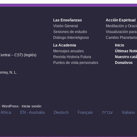
Las Enseñanzas
Acción Espiritual
Visión General
Meditación y Orac
Sesiones de estudio
Visualización para
Diálogo Interreligioso
Cambio Planetario
La Academia
Inicio
Mensajes anuales
Últimas Noti
entral – CST) (Inglés)
Revista Historia Futura
Nuestro cat
Puntos de vista personales
Donativos
rey, N. L.
·
WordPress
·
Iniciar sesión
 Africa
EN - Australia
Deutsch
Français
עברית
Italiano