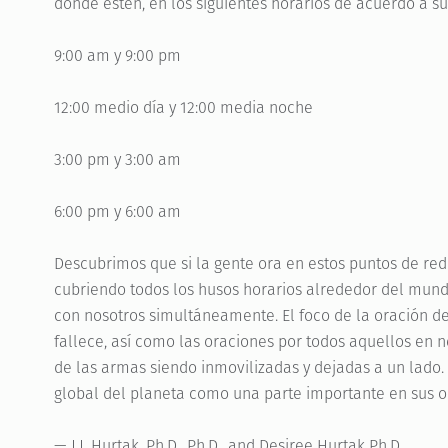
donde estén, en los siguientes horarios de acuerdo a su
9:00 am y 9:00 pm
12:00 medio día y 12:00 media noche
3:00 pm y 3:00 am
6:00 pm y 6:00 am
Descubrimos que si la gente ora en estos puntos de red
cubriendo todos los husos horarios alrededor del mund
con nosotros simultáneamente. El foco de la oración d
fallece, así como las oraciones por todos aquellos en n
de las armas siendo inmovilizadas y dejadas a un lado.
global del planeta como una parte importante en sus o
— J.J. Hurtak, Ph.D., Ph.D., and Desiree Hurtak Ph.D