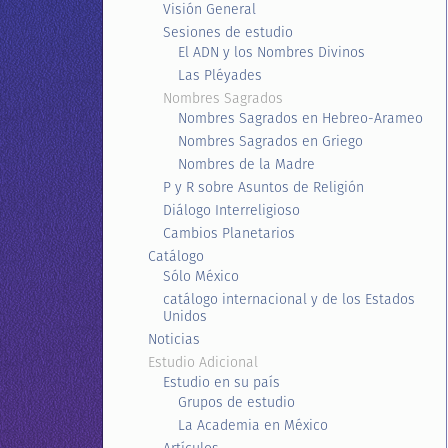
Visión General
Sesiones de estudio
El ADN y los Nombres Divinos
Las Pléyades
Nombres Sagrados
Nombres Sagrados en Hebreo-Arameo
Nombres Sagrados en Griego
Nombres de la Madre
P y R sobre Asuntos de Religión
Diálogo Interreligioso
Cambios Planetarios
Catálogo
Sólo México
catálogo internacional y de los Estados
Unidos
Noticias
Estudio Adicional
Estudio en su país
Grupos de estudio
La Academia en México