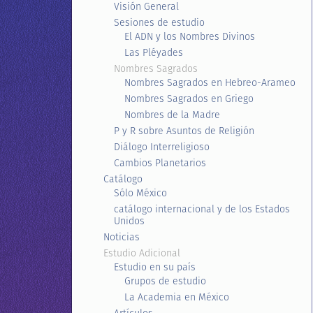
Visión General
Sesiones de estudio
El ADN y los Nombres Divinos
Las Pléyades
Nombres Sagrados
Nombres Sagrados en Hebreo-Arameo
Nombres Sagrados en Griego
Nombres de la Madre
P y R sobre Asuntos de Religión
Diálogo Interreligioso
Cambios Planetarios
Catálogo
Sólo México
catálogo internacional y de los Estados
Unidos
Noticias
Estudio Adicional
Estudio en su país
Grupos de estudio
La Academia en México