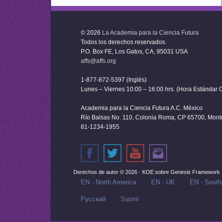
© 2026
La Academia para la Ciencia Futura
Todos los derechos reservados.
P.O. Box FE, Los Gatos, CA, 95031 USA
affs@affs.org
1-877-872-5397 (Inglés)
Lunes – Viernes 10:00 – 16:00 hrs. (Hora Estándar C
Academia para la Ciencia Futura A.C. México
Río Balsas No. 110, Colonia Roma, CP 65700, Monter
81-1234-1955
Derechos de autor © 2026 ·
KOE
sobre
Genesis Framework
EN - North America
EN - UK
EN - South
Русский‬
Suomi