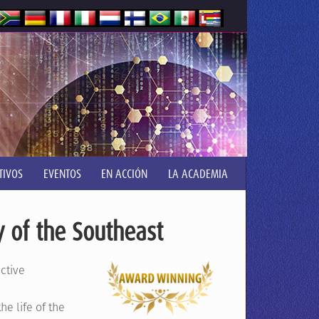
TIVOS
EVENTOS
EN ACCIÓN
LA ACADEMIA
 of the Southeast
ctive
he life of the