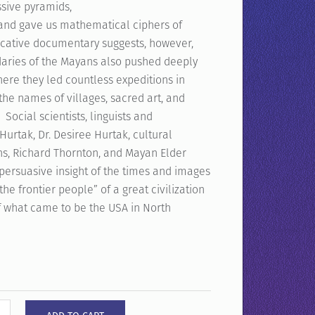
sive pyramids,
 and gave us mathematical ciphers of
ocative documentary suggests, however,
ndaries of the Mayans also pushed deeply
ere they led countless expeditions in
the names of villages, sacred art, and
Social scientists, linguists and
. Hurtak, Dr. Desiree Hurtak, cultural
ins, Richard Thornton, and Mayan Elder
persuasive insight of the times and images
e frontier people” of a great civilization
f what came to be the USA in North