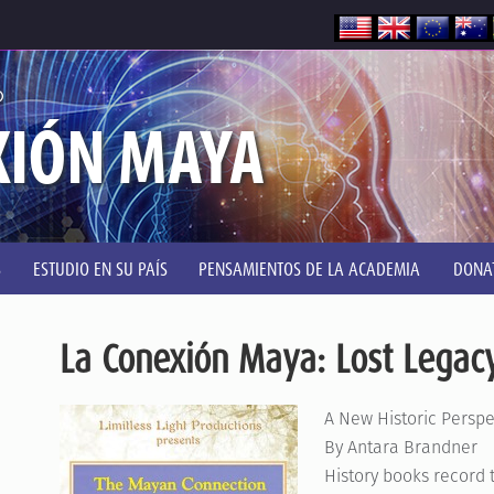
®
XIÓN MAYA
S
ESTUDIO EN SU PAÍS
PENSAMIENTOS DE LA ACADEMIA
DONA
La Conexión Maya: Lost Legacy
A New Historic Perspe
By Antara Brandner
History books record t