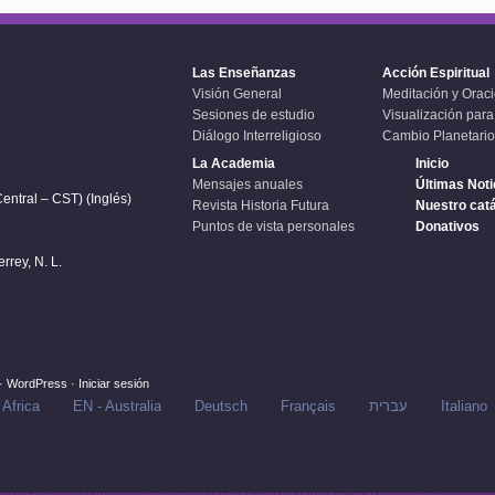
Las Enseñanzas
Acción Espiritual
Visión General
Meditación y Orac
Sesiones de estudio
Visualización para
Diálogo Interreligioso
Cambio Planetario
La Academia
Inicio
Mensajes anuales
Últimas Noti
entral – CST) (Inglés)
Revista Historia Futura
Nuestro cat
Puntos de vista personales
Donativos
rey, N. L.
·
WordPress
·
Iniciar sesión
 Africa
EN - Australia
Deutsch
Français
עברית
Italiano