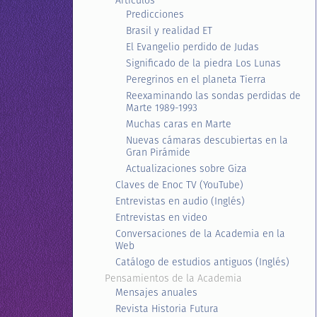
Artículos
Predicciones
Brasil y realidad ET
El Evangelio perdido de Judas
Significado de la piedra Los Lunas
Peregrinos en el planeta Tierra
Reexaminando las sondas perdidas de
Marte 1989-1993
Muchas caras en Marte
Nuevas cámaras descubiertas en la
Gran Pirámide
Actualizaciones sobre Giza
Claves de Enoc TV (YouTube)
Entrevistas en audio (Inglés)
Entrevistas en video
Conversaciones de la Academia en la
Web
Catálogo de estudios antiguos (Inglés)
Pensamientos de la Academia
Mensajes anuales
Revista Historia Futura