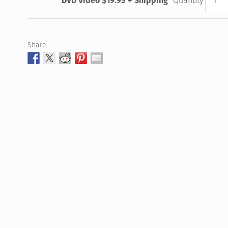
DVD Video $19.95 + Shipping
Quantity
Share: