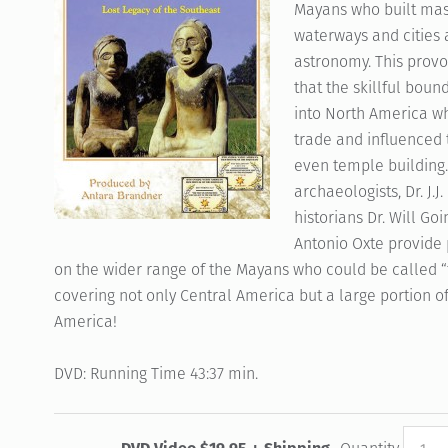
Mayans who built mas
waterways and cities
astronomy. This prov
that the skillful bou
into North America wh
trade and influenced 
even temple building. 
archaeologists, Dr. J.J
historians Dr. Will Go
Antonio Oxte provide 
on the wider range of the Mayans who could be called “th
covering not only Central America but a large portion o
America!
DVD: Running Time 43:37 min.