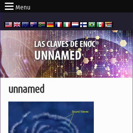
Menu
®
LAS CLAVES DE ENOC
UNNAMED
unnamed