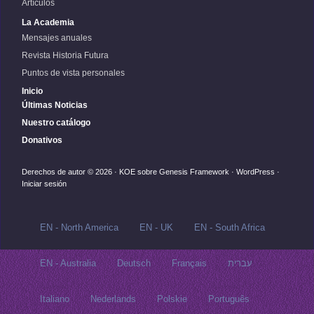
Artículos
La Academia
Mensajes anuales
Revista Historia Futura
Puntos de vista personales
Inicio
Últimas Noticias
Nuestro catálogo
Donativos
Derechos de autor © 2026 ·
KOE
sobre
Genesis Framework
·
WordPress
·
Iniciar sesión
EN - North America
EN - UK
EN - South Africa
EN - Australia
Deutsch
Français
עברית
Italiano
Nederlands
Polskie
Português