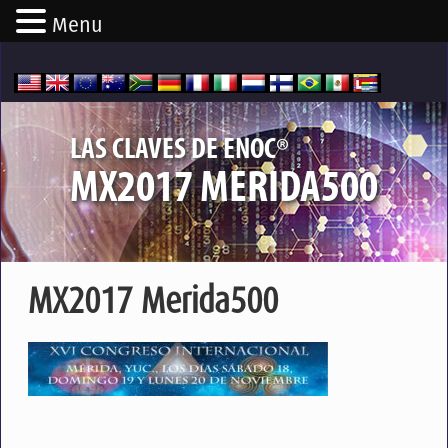
Menu
®
LAS CLAVES DE ENOC
MX2017 MERIDA500
MX2017 Merida500