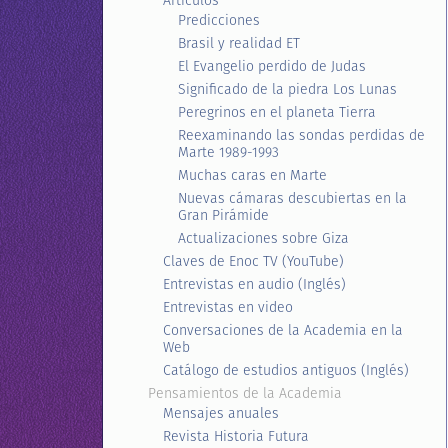
Artículos
Predicciones
Brasil y realidad ET
El Evangelio perdido de Judas
Significado de la piedra Los Lunas
Peregrinos en el planeta Tierra
Reexaminando las sondas perdidas de
Marte 1989-1993
Muchas caras en Marte
Nuevas cámaras descubiertas en la
Gran Pirámide
Actualizaciones sobre Giza
Claves de Enoc TV (YouTube)
Entrevistas en audio (Inglés)
Entrevistas en video
Conversaciones de la Academia en la
Web
Catálogo de estudios antiguos (Inglés)
Pensamientos de la Academia
Mensajes anuales
Revista Historia Futura