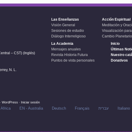
Las Enseñanzas
Acción Espiritual
Visión General
Meditación y Orac
Sesiones de estudio
Visualización para
Diálogo Interreligioso
Cambio Planetario
La Academia
Inicio
Mensajes anuales
Últimas Noti
entral – CST) (Inglés)
Revista Historia Futura
Nuestro cat
Puntos de vista personales
Donativos
rey, N. L.
·
WordPress
·
Iniciar sesión
 Africa
EN - Australia
Deutsch
Français
עברית
Italiano