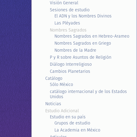
Visión General
Sesiones de estudio
El ADN y los Nombres Divinos
Las Pléyades
Nombres Sagrados
Nombres Sagrados en Hebreo-Arameo
Nombres Sagrados en Griego
Nombres de la Madre
P y R sobre Asuntos de Religión
Diálogo Interreligioso
Cambios Planetarios
Catálogo
Sólo México
catálogo internacional y de los Estados
Unidos
Noticias
Estudio Adicional
Estudio en su país
Grupos de estudio
La Academia en México