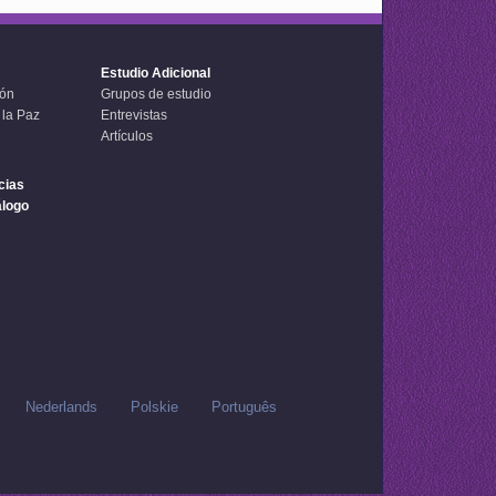
Estudio Adicional
ión
Grupos de estudio
 la Paz
Entrevistas
Artículos
cias
álogo
Nederlands
Polskie
Português