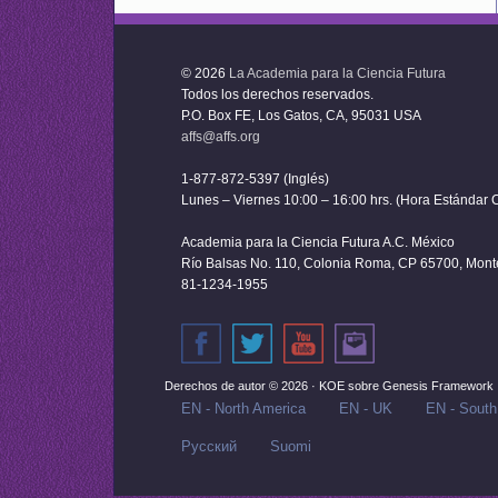
© 2026
La Academia para la Ciencia Futura
Todos los derechos reservados.
P.O. Box FE, Los Gatos, CA, 95031 USA
affs@affs.org
1-877-872-5397 (Inglés)
Lunes – Viernes 10:00 – 16:00 hrs. (Hora Estándar C
Academia para la Ciencia Futura A.C. México
Río Balsas No. 110, Colonia Roma, CP 65700, Monter
81-1234-1955
Derechos de autor © 2026 ·
KOE
sobre
Genesis Framework
EN - North America
EN - UK
EN - South
Русский‬
Suomi