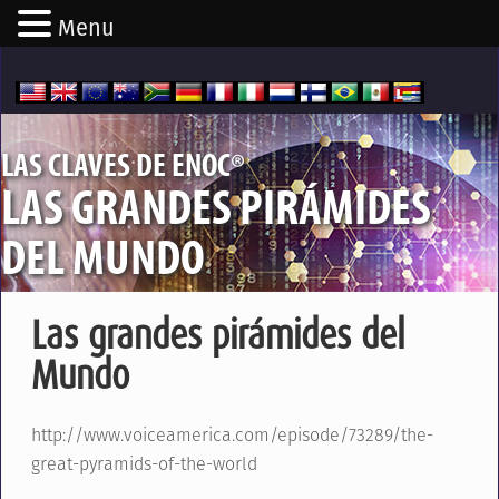
Menu
®
LAS CLAVES DE ENOC
LAS GRANDES PIRÁMIDES
DEL MUNDO
Las grandes pirámides del
Mundo
http://www.voiceamerica.com/episode/73289/the-
great-pyramids-of-the-world