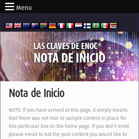
Menu
®
LAS CLAVES DE ENOC
NOTA DE INICIO
Nota de Inicio
NOTE: If you have arrived at this page, it simply means
that there was not real or sample content in place for
this particular box on the home page. If you don’t mind,
please email to Kat the post content you would like to