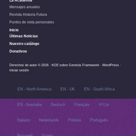
La Academia
Mensajes anuales
Revista Historia Futura
Puntos de vista personales
Inicio
Últimas Noticias
Nuestro catálogo
Donativos
Derechos de autor © 2026 ·
KOE
sobre
Genesis Framework
·
WordPress
·
Iniciar sesión
EN - North America
EN - UK
EN - South Africa
EN - Australia
Deutsch
Français
עברית
Italiano
Nederlands
Polskie
Português
Русский‬
Suomi