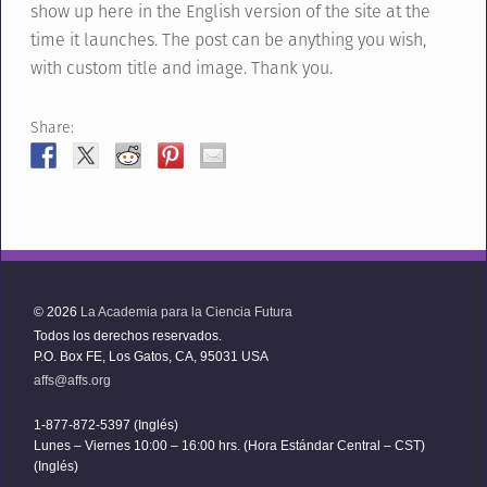
show up here in the English version of the site at the
time it launches. The post can be anything you wish,
with custom title and image. Thank you.
Share:
© 2026
La Academia para la Ciencia Futura
Todos los derechos reservados.
P.O. Box FE, Los Gatos, CA, 95031 USA
affs@affs.org
1-877-872-5397 (Inglés)
Lunes – Viernes 10:00 – 16:00 hrs. (Hora Estándar Central – CST)
(Inglés)