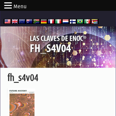
Menu
®
LAS CLAVES DE ENOC
FH_S4V04
fh_s4v04