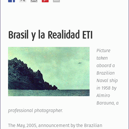
Brasil y la Realidad ETI
Picture
taken
aboard a
Brazilian
Naval ship
in 1958 by
Almiro
Barauna, a
professional photographer.
The May, 2005, announcement by the Brazilian